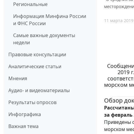
Региональные
месторождении
Информация Минфина России
11 марта 2019
и ФНС России
Самые важные документы
недели
Правовые консультации
Сообщени
Аналитические статьи
2019 
соответс
Мнения
морском ме
Аудио- и видеоматериалы
Обзор до
Результаты опросов
Рассчитаны
Инфографика
за февраль 
Приведены с
Важная тема
морском мес