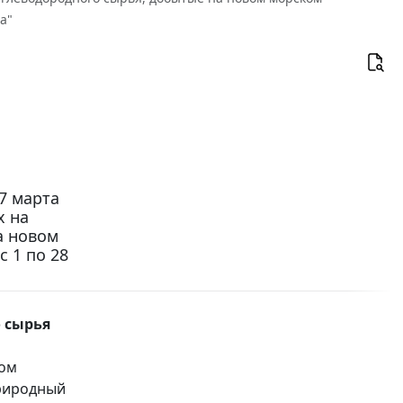
а"
7 марта
х на
а новом
 1 по 28
 сырья
вом
природный