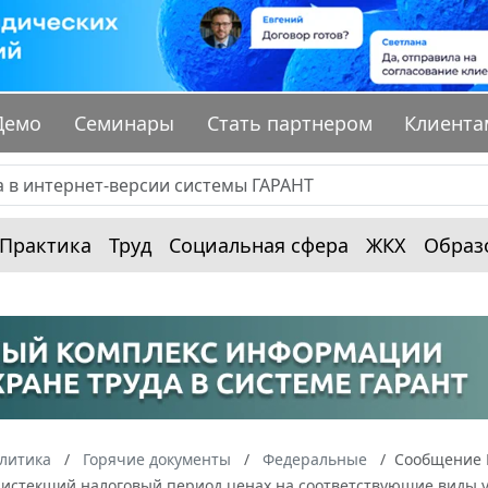
Демо
Семинары
Стать партнером
Клиента
Практика
Труд
Социальная сфера
ЖКХ
Образ
алитика
Горячие документы
Федеральные
Сообщение М
а истекший налоговый период ценах на соответствующие виды 