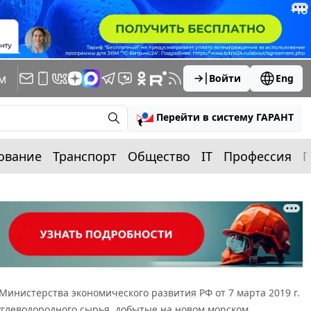
м
Войти
Eng
Перейти в систему ГАРАНТ
ование
Транспорт
Общество
IT
Профессия
П
инистерства экономического развития РФ от 7 марта 2019 г.
углеводородного сырья, добытые на новом морском