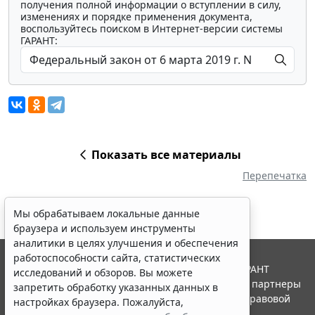
получения полной информации о вступлении в силу,
изменениях и порядке применения документа,
воспользуйтесь поиском в Интернет-версии системы
ГАРАНТ:
Показать все материалы
Перепечатка
Мы обрабатываем локальные данные
браузера и используем инструменты
аналитики в целях улучшения и обеспечения
работоспособности сайта, статистических
© ООО "НПП "ГАРАНТ-СЕРВИС", 2026. Система ГАРАНТ
исследований и обзоров. Вы можете
выпускается с 1990 года. Компания "Гарант" и ее партнеры
запретить обработку указанных данных в
являются участниками Российской ассоциации правовой
настройках браузера. Пожалуйста,
информации ГАРАНТ.