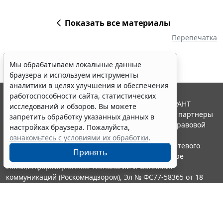
Показать все материалы
Перепечатка
Мы обрабатываем локальные данные
браузера и используем инструменты
аналитики в целях улучшения и обеспечения
работоспособности сайта, статистических
© ООО "НПП "ГАРАНТ-СЕРВИС", 2026. Система ГАРАНТ
исследований и обзоров. Вы можете
выпускается с 1990 года. Компания "Гарант" и ее партнеры
запретить обработку указанных данных в
являются участниками Российской ассоциации правовой
настройках браузера. Пожалуйста,
информации ГАРАНТ.
ознакомьтесь с условиями их обработки
.
Портал ГАРАНТ.РУ зарегистрирован в качестве сетевого
Принять
издания Федеральной службой по надзору в сфере
связи,информационных технологий и массовых
коммуникаций (Роскомнадзором), Эл № ФС77-58365 от 18
июня 2014 года.
16+
Контакты
8-800-200-88-88