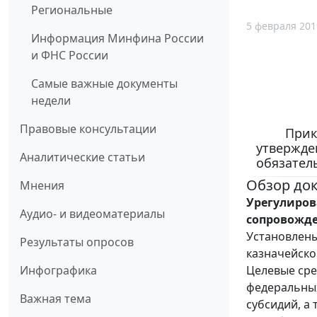
Региональные
5 февраля 201
Информация Минфина России
и ФНС России
Самые важные документы
недели
Правовые консультации
Прик
утвержде
Аналитические статьи
обязател
Обзор до
Мнения
Урегулиров
Аудио- и видеоматериалы
сопровожде
Установлены
Результаты опросов
казначейско
Целевые сре
Инфографика
федеральных
Важная тема
субсидий, а