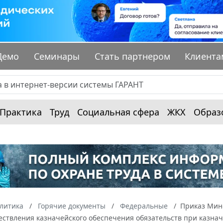
Демо
Семинары
Стать партнером
Клиента
Практика
Труд
Социальная сфера
ЖКХ
Образ
алитика
Горячие документы
Федеральные
Приказ Минф
ествления казначейского обеспечения обязательств при казна