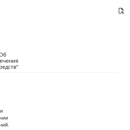
"Об
печения
редств"
ии
ении
ний.