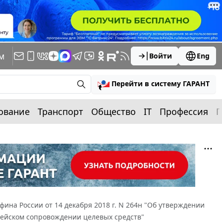
м
Войти
Eng
Перейти в систему ГАРАНТ
ование
Транспорт
Общество
IT
Профессия
П
ина России от 14 декабря 2018 г. N 264н "Об утверждении
чейском сопровождении целевых средств"