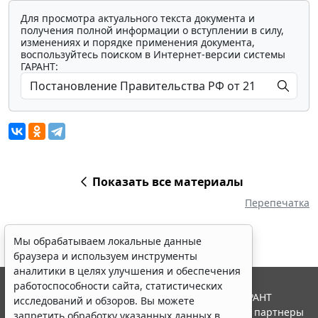
Для просмотра актуального текста документа и
получения полной информации о вступлении в силу,
изменениях и порядке применения документа,
воспользуйтесь поиском в Интернет-версии системы
ГАРАНТ:
Показать все материалы
Перепечатка
Мы обрабатываем локальные данные
браузера и используем инструменты
аналитики в целях улучшения и обеспечения
работоспособности сайта, статистических
© ООО "НПП "ГАРАНТ-СЕРВИС", 2026. Система ГАРАНТ
исследований и обзоров. Вы можете
выпускается с 1990 года. Компания "Гарант" и ее партнеры
запретить обработку указанных данных в