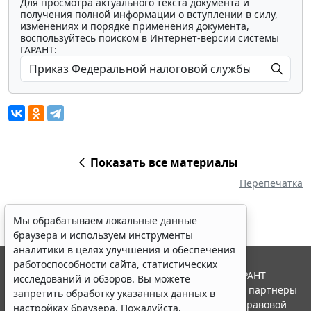
Для просмотра актуального текста документа и
получения полной информации о вступлении в силу,
изменениях и порядке применения документа,
воспользуйтесь поиском в Интернет-версии системы
ГАРАНТ:
Показать все материалы
Перепечатка
Мы обрабатываем локальные данные
браузера и используем инструменты
аналитики в целях улучшения и обеспечения
работоспособности сайта, статистических
© ООО "НПП "ГАРАНТ-СЕРВИС", 2026. Система ГАРАНТ
исследований и обзоров. Вы можете
выпускается с 1990 года. Компания "Гарант" и ее партнеры
запретить обработку указанных данных в
являются участниками Российской ассоциации правовой
настройках браузера. Пожалуйста,