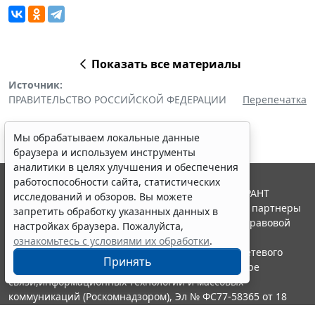
Показать все материалы
Источник:
ПРАВИТЕЛЬСТВО РОССИЙСКОЙ ФЕДЕРАЦИИ
Перепечатка
Мы обрабатываем локальные данные
браузера и используем инструменты
аналитики в целях улучшения и обеспечения
работоспособности сайта, статистических
© ООО "НПП "ГАРАНТ-СЕРВИС", 2026. Система ГАРАНТ
исследований и обзоров. Вы можете
выпускается с 1990 года. Компания "Гарант" и ее партнеры
запретить обработку указанных данных в
являются участниками Российской ассоциации правовой
настройках браузера. Пожалуйста,
информации ГАРАНТ.
ознакомьтесь с условиями их обработки
.
Портал ГАРАНТ.РУ зарегистрирован в качестве сетевого
Принять
издания Федеральной службой по надзору в сфере
связи,информационных технологий и массовых
коммуникаций (Роскомнадзором), Эл № ФС77-58365 от 18
июня 2014 года.