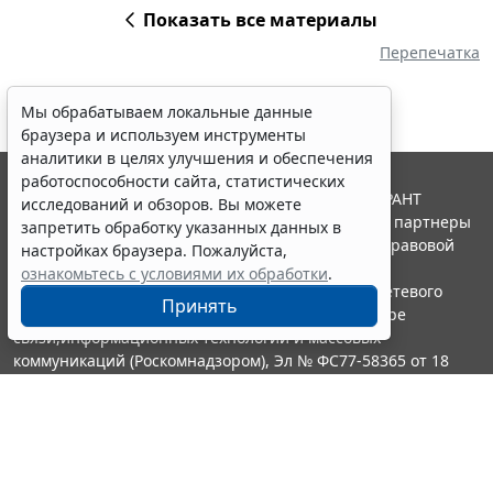
Показать все материалы
Перепечатка
Мы обрабатываем локальные данные
браузера и используем инструменты
аналитики в целях улучшения и обеспечения
работоспособности сайта, статистических
© ООО "НПП "ГАРАНТ-СЕРВИС", 2026. Система ГАРАНТ
исследований и обзоров. Вы можете
выпускается с 1990 года. Компания "Гарант" и ее партнеры
запретить обработку указанных данных в
являются участниками Российской ассоциации правовой
настройках браузера. Пожалуйста,
информации ГАРАНТ.
ознакомьтесь с условиями их обработки
.
Портал ГАРАНТ.РУ зарегистрирован в качестве сетевого
Принять
издания Федеральной службой по надзору в сфере
связи,информационных технологий и массовых
коммуникаций (Роскомнадзором), Эл № ФС77-58365 от 18
июня 2014 года.
16+
Контакты
8-800-200-88-88