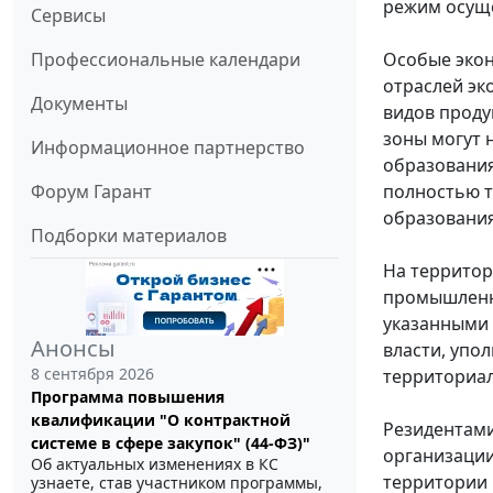
режим осуще
Сервисы
Особые экон
Профессиональные календари
отраслей эк
Документы
видов проду
зоны могут 
Информационное партнерство
образования
полностью 
Форум Гарант
образования
Подборки материалов
На территор
промышленно
указанными 
Анонсы
власти, упо
8 сентября 2026
территориа
Программа повышения
квалификации "О контрактной
Резидентам
системе в сфере закупок" (44-ФЗ)"
организации
Об актуальных изменениях в КС
территории 
узнаете, став участником программы,