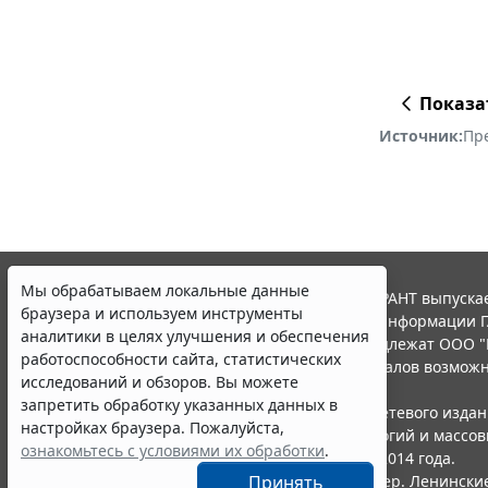
Показа
Источник:
Пр
Мы обрабатываем локальные данные
© ООО "НПП "ГАРАНТ-СЕРВИС", 2026. Система ГАРАНТ выпускае
браузера и используем инструменты
участниками Российской ассоциации правовой информации Г
аналитики в целях улучшения и обеспечения
Все права на материалы сайта ГАРАНТ.РУ принадлежат ООО "
работоспособности сайта, статистических
Полное или частичное воспроизведение материалов возможн
исследований и обзоров. Вы можете
Правила использования портала.
запретить обработку указанных данных в
Портал ГАРАНТ.РУ зарегистрирован в качестве сетевого изда
настройках браузера. Пожалуйста,
надзору в сфере связи,информационных технологий и массо
ознакомьтесь с условиями их обработки
.
(Роскомнадзором), Эл № ФС77-58365 от 18 июня 2014 года.
Принять
ООО "НПП "ГАРАНТ-СЕРВИС", 119234, г. Москва, тер. Ленинские 