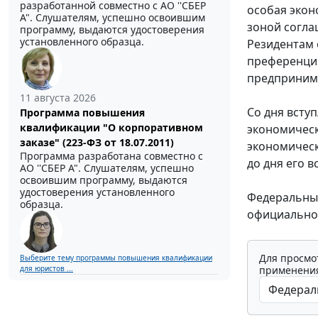
разработанной совместно с АО ''СБЕР
особая экон
А". Слушателям, успешно освоившим
зоной согла
программу, выдаются удостоверения
установленного образца.
Резидентам 
преференций
предпринима
11 августа 2026
Со дня всту
Программа повышения
квалификации "О корпоративном
экономическ
заказе" (223-ФЗ от 18.07.2011)
экономическ
Программа разработана совместно с
до дня его в
АО ''СБЕР А". Слушателям, успешно
освоившим программу, выдаются
удостоверения установленного
Федеральный
образца.
официально
Для просмо
Выберите тему программы повышения квалификации
применения
для юристов ...