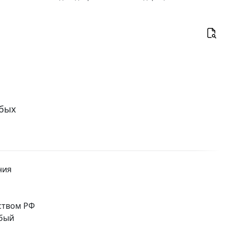
обых
ния
ством РФ
обый