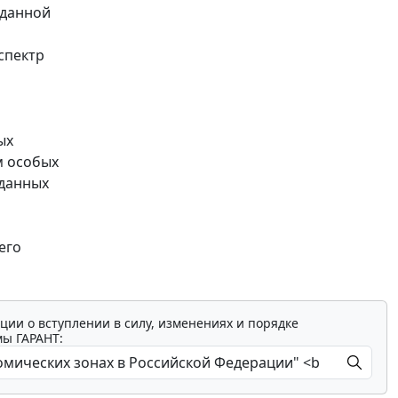
 данной
спектр
ых
м особых
зданных
его
ции о вступлении в силу, изменениях и порядке
мы ГАРАНТ: