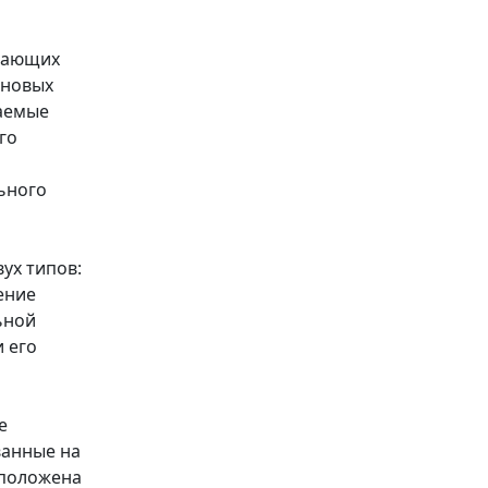
ывающих
 новых
ваемые
го
ьного
ух типов:
ение
ьной
 его
е
ванные на
сположена