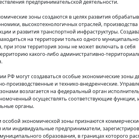
ствления предпринимательской деятельности.
омические зоны создаются в целях развития обрабат
ономики, высокотехнологичных отраслей, производства
кции и развития транспортной инфраструктуры. Созда
находиться на территории только одного муниципально
, при этом территория зоны не может включать в себя
территорию какого-либо административно-территориал
.
ии РФ могут создаваться особые экономические зоны дв
-производственные и технико-внедренческие. Управл
зонами возлагается на федеральный орган исполнител
лномоченный осуществлять соответствующие функции, и
льные органы.
и особой экономической зоны признаются коммерчески
 или индивидуальные предприниматели, зарегистриро
муниципального образования, в границах которого ра