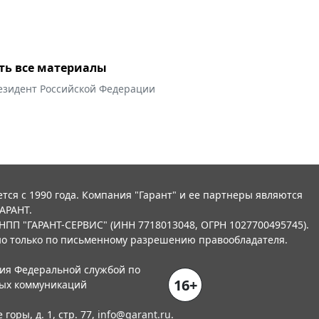
ть все материалы
езидент Российской Федерации
тся с 1990 года. Компания "Гарант" и ее партнеры являются
АРАНТ.
НПП "ГАРАНТ-СЕРВИС" (ИНН 7718013048, ОГРН 1027700495745).
о только по письменному разрешению правообладателя.
ния Федеральной службой по
16+
вых коммуникаций
горы, д. 1, стр. 77,
info@garant.ru
.