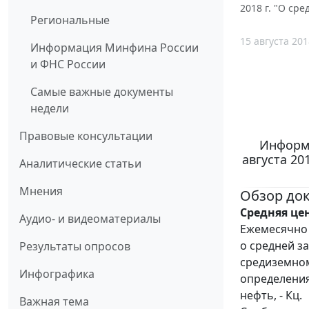
2018 г. "О ср
Региональные
15 августа 201
Информация Минфина России
и ФНС России
Самые важные документы
недели
Правовые консультации
Информа
августа 20
Аналитические статьи
Мнения
Обзор до
Средняя це
Аудио- и видеоматериалы
Ежемесячно
о средней з
Результаты опросов
средиземном
Инфографика
определения
нефть, - Кц.
Важная тема