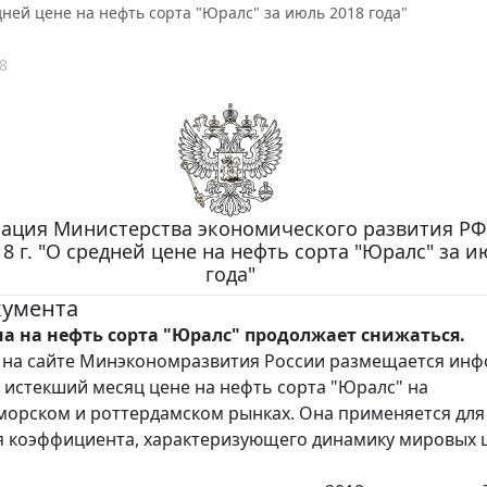
едней цене на нефть сорта "Юралс" за июль 2018 года"
8
ция Министерства экономического развития РФ 
18 г. "О средней цене на нефть сорта "Юралс" за и
года"
кумента
на на нефть сорта "Юралс" продолжает снижаться.
 на сайте Минэкономразвития России размещается ин
а истекший месяц цене на нефть сорта "Юралс" на
орском и роттердамском рынках. Она применяется для
 коэффициента, характеризующего динамику мировых 