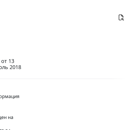
от 13
юль 2018
формация
цен на