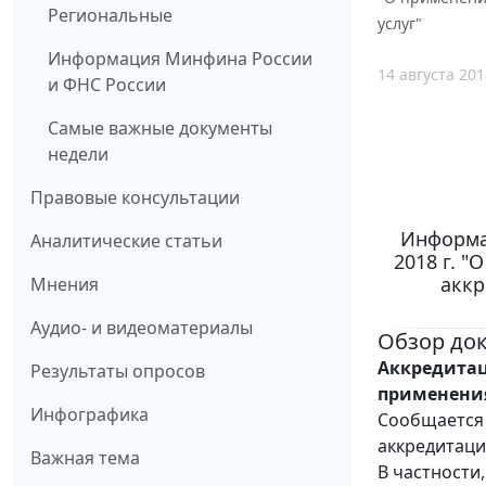
Региональные
услуг"
Информация Минфина России
14 августа 201
и ФНС России
Самые важные документы
недели
Правовые консультации
Информа
Аналитические статьи
2018 г. 
аккр
Мнения
Аудио- и видеоматериалы
Обзор до
Аккредитац
Результаты опросов
применения
Инфографика
Сообщается 
аккредитаци
Важная тема
В частности