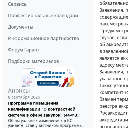
обязательно
Сервисы
Заявления, 
Профессиональные календари
содержащие
рассмотрени
Документы
Предусмотре
случае, есл
Информационное партнерство
об аккредит
Форум Гарант
в заявленно
является ак
Подборки материалов
адресу мест
Заявления, 
указанное п
Также уточн
Анонсы
компетентно
8 сентября 2026
Взамен терм
Программа повышения
реестра акк
квалификации "О контрактной
Росаккредит
системе в сфере закупок" (44-ФЗ)"
аккредитаци
Об актуальных изменениях в КС
узнаете, став участником программы,
возвращатьс