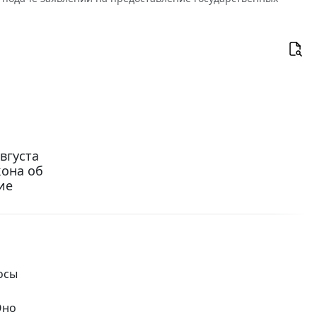
вгуста
кона об
ие
осы
Оно