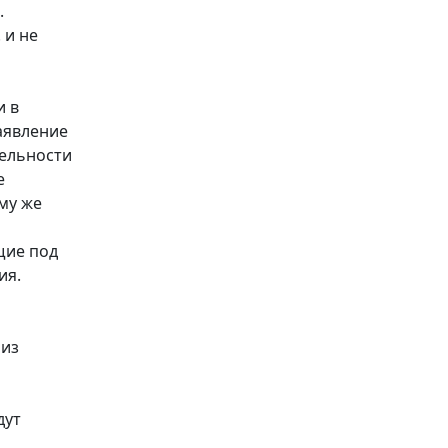
.
 и не
и в
аявление
тельности
е
му же
щие под
ия.
 из
дут