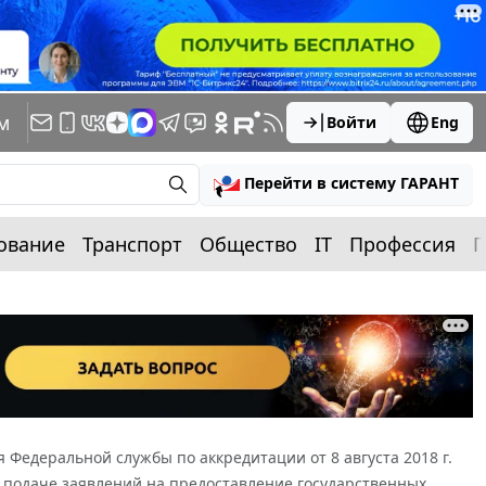
м
Войти
Eng
Перейти в систему ГАРАНТ
ование
Транспорт
Общество
IT
Профессия
П
Федеральной службы по аккредитации от 8 августа 2018 г.
 подаче заявлений на предоставление государственных