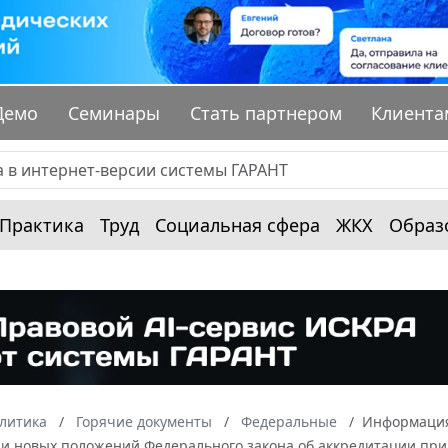
Демо
Семинары
Стать партнером
Клиента
Практика
Труд
Социальная сфера
ЖКХ
Образ
алитика
Горячие документы
Федеральные
Информация 
и новых положений Федерального закона об аккредитации при