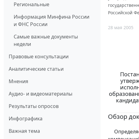
Региональные
государствен
Российской Ф
Информация Минфина России
и ФНС России
28 мая 2005
Самые важные документы
недели
Правовые консультации
Аналитические статьи
Постан
утвер
Мнения
испол
образован
Аудио- и видеоматериалы
кандида
Результаты опросов
Обзор до
Инфографика
Важная тема
Определяет