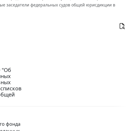
ные заседатели федеральных судов общей юрисдикции в
 "Об
нных
ьных
 списков
 общей
го фонда