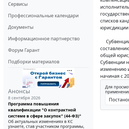
компенсаци
Сервисы
исполнител
государстве
Профессиональные календари
списков кан
Документы
юрисдикции 
Информационное партнерство
Субвенции 
составлению
Форум Гарант
общей юрисди
Подборки материалов
Субвенции н
изменению и
начиная с 20
Для просмо
Анонсы
применения
8 сентября 2026
Программа повышения
квалификации "О контрактной
системе в сфере закупок" (44-ФЗ)"
Об актуальных изменениях в КС
узнаете, став участником программы,