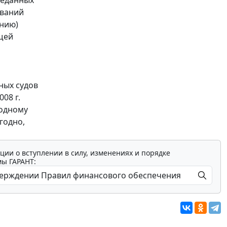
реданных
ований
ению)
щей
ных судов
08 г.
годному
годно,
ции о вступлении в силу, изменениях и порядке
мы ГАРАНТ: