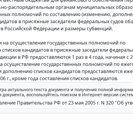
й местным бюджетам для финансового обеспечения пе
ьно-распорядительным органам муниципальных образ
нных полномочий по составлению (изменению, дополн
дидатов в присяжные заседатели федеральных судов об
в Российской Федерации и размеры субвенций.
на осуществление государственных полномочий по
 списков кандидатов в присяжные заседатели федераль
кции в РФ предоставляются 1 раз в 4 года, начиная с 20
а осуществление государственных полномочий по еже
 дополнению списков кандидатов предоставляются еже
06 г., кроме года составления списков кандидатов.
тра актуального текста документа и получения полной информа
 документа, воспользуйтесь поиском в Интернет-версии систе