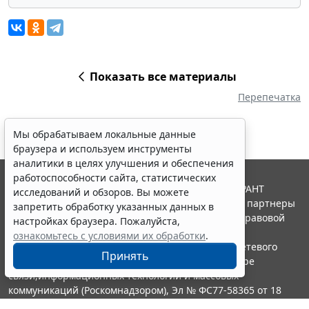
Показать все материалы
Перепечатка
Мы обрабатываем локальные данные
браузера и используем инструменты
аналитики в целях улучшения и обеспечения
работоспособности сайта, статистических
© ООО "НПП "ГАРАНТ-СЕРВИС", 2026. Система ГАРАНТ
исследований и обзоров. Вы можете
выпускается с 1990 года. Компания "Гарант" и ее партнеры
запретить обработку указанных данных в
являются участниками Российской ассоциации правовой
настройках браузера. Пожалуйста,
информации ГАРАНТ.
ознакомьтесь с условиями их обработки
.
Портал ГАРАНТ.РУ зарегистрирован в качестве сетевого
Принять
издания Федеральной службой по надзору в сфере
связи,информационных технологий и массовых
коммуникаций (Роскомнадзором), Эл № ФС77-58365 от 18
июня 2014 года.