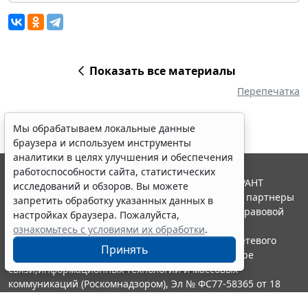
Показать все материалы
Перепечатка
Мы обрабатываем локальные данные
браузера и используем инструменты
аналитики в целях улучшения и обеспечения
работоспособности сайта, статистических
© ООО "НПП "ГАРАНТ-СЕРВИС", 2026. Система ГАРАНТ
исследований и обзоров. Вы можете
выпускается с 1990 года. Компания "Гарант" и ее партнеры
запретить обработку указанных данных в
являются участниками Российской ассоциации правовой
настройках браузера. Пожалуйста,
информации ГАРАНТ.
ознакомьтесь с условиями их обработки
.
Портал ГАРАНТ.РУ зарегистрирован в качестве сетевого
Принять
издания Федеральной службой по надзору в сфере
связи,информационных технологий и массовых
коммуникаций (Роскомнадзором), Эл № ФС77-58365 от 18
июня 2014 года.