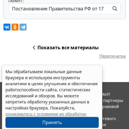
ГАРАНТ:
Показать все материалы
Перепечатка
Мы обрабатываем локальные данные
браузера и используем инструменты
аналитики в целях улучшения и обеспечения
работоспособности сайта, статистических
© ООО "НПП "ГАРАНТ-СЕРВИС", 2026. Система ГАРАНТ
исследований и обзоров. Вы можете
выпускается с 1990 года. Компания "Гарант" и ее партнеры
запретить обработку указанных данных в
являются участниками Российской ассоциации правовой
настройках браузера. Пожалуйста,
информации ГАРАНТ.
ознакомьтесь с условиями их обработки
.
Портал ГАРАНТ.РУ зарегистрирован в качестве сетевого
Принять
издания Федеральной службой по надзору в сфере