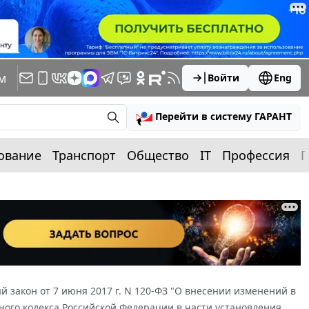
м
Войти
Eng
Перейти в систему ГАРАНТ
ование
Транспорт
Общество
IT
Профессия
П
 закон от 7 июня 2017 г. N 120-ФЗ "О внесении изменений в
ного кодекса Российской Федерации в части установления