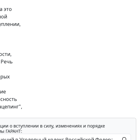
а это
ной
уплении,
ости,
 Речь
орых
ние
асность
ацепинг",
ции о вступлении в силу, изменениях и порядке
мы ГАРАНТ: