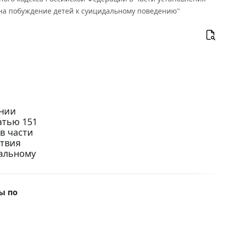
на побуждение детей к суицидальному поведению"
ении
атью 151
в части
твия
дальному
ы по