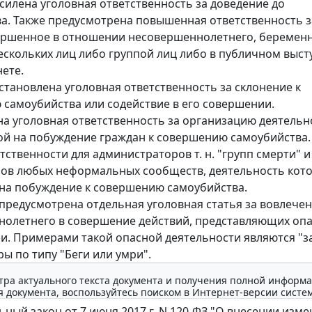
усилена уголовная ответственность за доведение до
а. Также предусмотрена повышенная ответственность з
ершенное в отношении несовершеннолетнего, беремен
скольких лиц либо группой лиц либо в публичном выст
ете.
установлена уголовная ответственность за склонение к
самоубийства или содействие в его совершении.
на уголовная ответственность за организацию деятельн
й на побуждение граждан к совершению самоубийства.
тственности для администраторов т. н. "групп смерти" и
ов любых неформальных сообществ, деятельность кот
на побуждение к совершению самоубийства.
 предусмотрена отдельная уголовная статья за вовлече
олетнего в совершение действий, представляющих оп
ни. Примерами такой опасной деятельности являются "з
ры по типу "Беги или умри".
тра актуального текста документа и получения полной информа
 документа, воспользуйтесь поиском в Интернет-версии систе