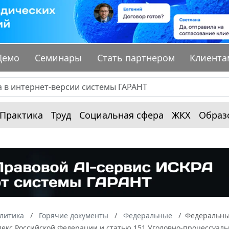
Демо
Семинары
Стать партнером
Клиента
Практика
Труд
Социальная сфера
ЖКХ
Образ
алитика
Горячие документы
Федеральные
Федеральный
екс Российской Федерации и статью 151 Уголовно-процессуаль