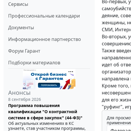
Во-первых, 
Сервисы
самоубийств
деяние, сов
Профессиональные календари
женщины, не
Документы
СМИ, Интерн
Во-вторых, 
Информационное партнерство
совершению 
Также введе
Форум Гарант
направленно
Подборки материалов
идет об отве
организатор
направлена 
Кроме того,
Анонсы
несовершенн
для его жиз
8 сентября 2026
Программа повышения
"руфинг", иг
квалификации "О контрактной
Для просмо
системе в сфере закупок" (44-ФЗ)"
применения
Об актуальных изменениях в КС
узнаете, став участником программы,