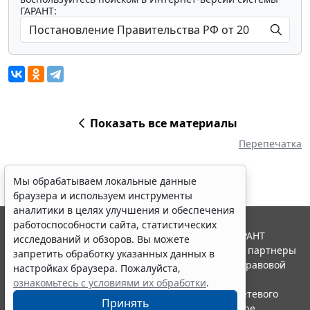
ГАРАНТ:
Показать все материалы
Перепечатка
Мы обрабатываем локальные данные
браузера и используем инструменты
аналитики в целях улучшения и обеспечения
работоспособности сайта, статистических
© ООО "НПП "ГАРАНТ-СЕРВИС", 2026. Система ГАРАНТ
исследований и обзоров. Вы можете
выпускается с 1990 года. Компания "Гарант" и ее партнеры
запретить обработку указанных данных в
являются участниками Российской ассоциации правовой
настройках браузера. Пожалуйста,
информации ГАРАНТ.
ознакомьтесь с условиями их обработки
.
Портал ГАРАНТ.РУ зарегистрирован в качестве сетевого
Принять
издания Федеральной службой по надзору в сфере