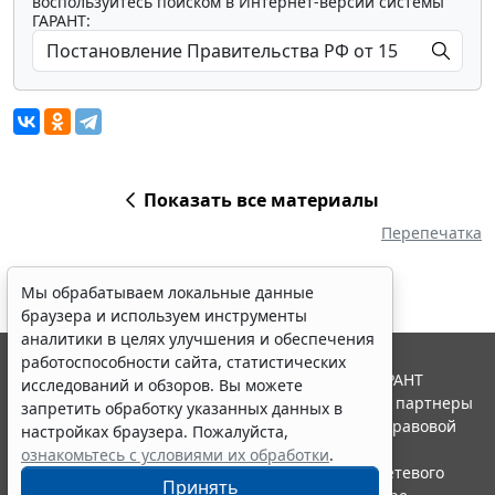
воспользуйтесь поиском в Интернет-версии системы
ГАРАНТ:
Показать все материалы
Перепечатка
Мы обрабатываем локальные данные
браузера и используем инструменты
аналитики в целях улучшения и обеспечения
работоспособности сайта, статистических
© ООО "НПП "ГАРАНТ-СЕРВИС", 2026. Система ГАРАНТ
исследований и обзоров. Вы можете
выпускается с 1990 года. Компания "Гарант" и ее партнеры
запретить обработку указанных данных в
являются участниками Российской ассоциации правовой
настройках браузера. Пожалуйста,
информации ГАРАНТ.
ознакомьтесь с условиями их обработки
.
Портал ГАРАНТ.РУ зарегистрирован в качестве сетевого
Принять