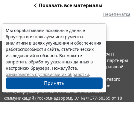
Показать все материалы
Перепечатка
Мы обрабатываем локальные данные
браузера и используем инструменты
аналитики в целях улучшения и обеспечения
работоспособности сайта, статистических
© ООО "НПП "ГАРАНТ-СЕРВИС", 2026. Система ГАРАНТ
исследований и обзоров. Вы можете
выпускается с 1990 года. Компания "Гарант" и ее партнеры
запретить обработку указанных данных в
являются участниками Российской ассоциации правовой
настройках браузера. Пожалуйста,
информации ГАРАНТ.
ознакомьтесь с условиями их обработки
.
Портал ГАРАНТ.РУ зарегистрирован в качестве сетевого
Принять
издания Федеральной службой по надзору в сфере
связи,информационных технологий и массовых
коммуникаций (Роскомнадзором), Эл № ФС77-58365 от 18
июня 2014 года.
16+
Контакты
8-800-200-88-88