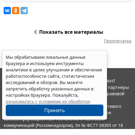
Показать все материалы
Перепечатка
Мы обрабатываем локальные данные
браузера и используем инструменты
аналитики в целях улучшения и обеспечения
работоспособности сайта, статистических
© ООО "НПП "ГАРАНТ-СЕРВИС", 2026. Система ГАРАНТ
исследований и обзоров. Вы можете
выпускается с 1990 года. Компания "Гарант" и ее партнеры
запретить обработку указанных данных в
являются участниками Российской ассоциации правовой
настройках браузера. Пожалуйста,
информации ГАРАНТ.
ознакомьтесь с условиями их обработки
.
Портал ГАРАНТ.РУ зарегистрирован в качестве сетевого
Принять
издания Федеральной службой по надзору в сфере
связи,информационных технологий и массовых
коммуникаций (Роскомнадзором), Эл № ФС77-58365 от 18
июня 2014 года.