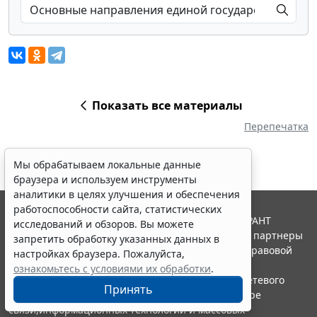
Показать все материалы
Перепечатка
Мы обрабатываем локальные данные
браузера и используем инструменты
аналитики в целях улучшения и обеспечения
работоспособности сайта, статистических
© ООО "НПП "ГАРАНТ-СЕРВИС", 2026. Система ГАРАНТ
исследований и обзоров. Вы можете
выпускается с 1990 года. Компания "Гарант" и ее партнеры
запретить обработку указанных данных в
являются участниками Российской ассоциации правовой
настройках браузера. Пожалуйста,
информации ГАРАНТ.
ознакомьтесь с условиями их обработки
.
Портал ГАРАНТ.РУ зарегистрирован в качестве сетевого
Принять
издания Федеральной службой по надзору в сфере
связи,информационных технологий и массовых