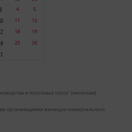
3
4
5
10
11
12
17
18
19
24
25
26
31
оводства и поголовье скота" (месячная)
лива организациями жилищно-коммунального