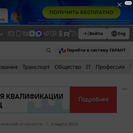
м
Войти
Eng
Перейти в систему ГАРАНТ
ование
Транспорт
Общество
IT
Профессия
П
тической отчетности
2 марта 2023