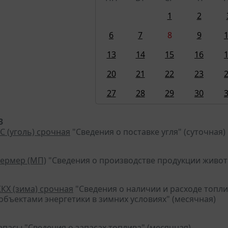
1
2
6
7
8
9
13
14
15
16
20
21
22
23
27
28
29
30
3
С (уголь) срочная
"Сведения о поставке угля" (суточная)
фермер (МП)
"Сведения о производстве продукции животн
ЖКХ (зима) срочная
"Сведения о наличии и расходе топ
 объектами энергетики в зимних условиях" (месячная)
запасы
"Сведения о запасах топлива" (месячная)