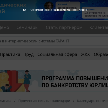
56
Автоматическое закрытие баннера через
Демо
Семинары
Стать партнером
Клиента
Практика
Труд
Социальная сфера
ЖКХ
Образ
алитика
Профессиональные календари
Календарь статис