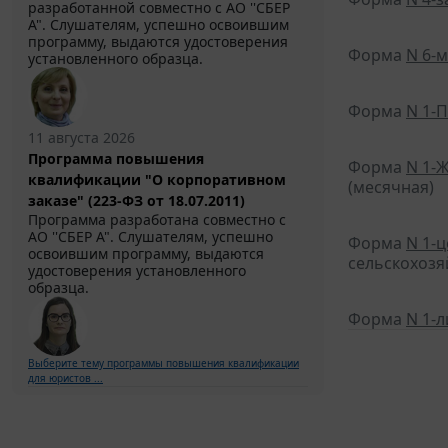
разработанной совместно с АО ''СБЕР
А". Слушателям, успешно освоившим
программу, выдаются удостоверения
Форма
N 6-м
установленного образца.
Форма
N 1-
11 августа 2026
Программа повышения
Форма
N 1-
квалификации "О корпоративном
(месячная)
заказе" (223-ФЗ от 18.07.2011)
Программа разработана совместно с
АО ''СБЕР А". Слушателям, успешно
Форма
N 1-
освоившим программу, выдаются
сельскохозя
удостоверения установленного
образца.
Форма
N 1-
Выберите тему программы повышения квалификации
для юристов ...