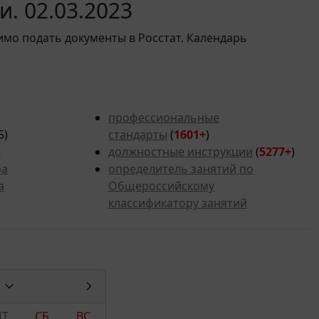
. 02.03.2023
имо подать документы в Росстат. Календарь
профессиональные
5)
стандарты
(
1601+
)
ь
должностные инструкции
(
5277
+
)
ра
определитель занятий по
а
Общероссийскому
классификатору занятий
ПТ
СБ
ВС