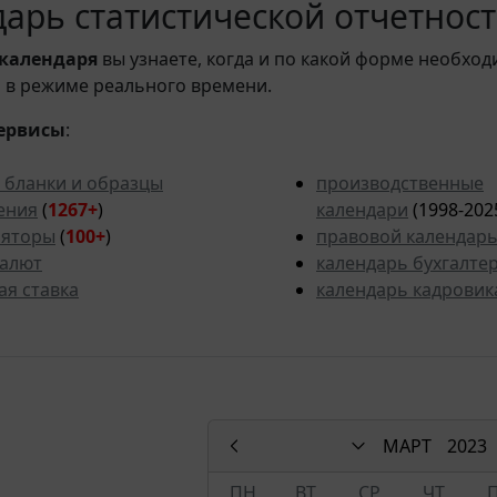
арь статистической отчетности
календаря
вы узнаете, когда и по какой форме необход
 в режиме реального времени.
ервисы
:
 бланки и образцы
производственные
ения
(
1267+
)
календари
(1998-202
ляторы
(
100+
)
правовой календар
валют
календарь бухгалте
ая ставка
календарь кадровик
МАРТ
2023
ПН
ВТ
СР
ЧТ