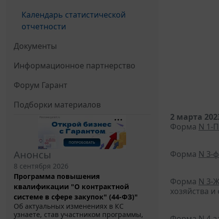
Календарь статистической
отчетности
Документы
Информационное партнерство
Форум Гарант
Подборки материалов
2 марта 202
Форма
N 1-П
Анонсы
Форма
N 3-
8 сентября 2026
Программа повышения
Форма
N 3-
квалификации "О контрактной
хозяйства и
системе в сфере закупок" (44-ФЗ)"
Об актуальных изменениях в КС
узнаете, став участником программы,
Форма
N 4-