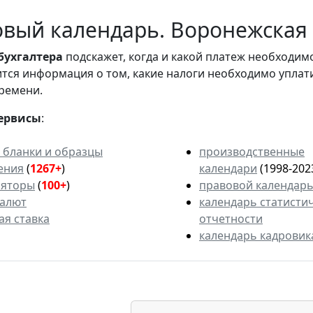
вый календарь. Воронежская о
бухгалтера
подскажет, когда и какой платеж необходи
вится информация о том, какие налоги необходимо уплат
ремени.
ервисы
:
 бланки и образцы
производственные
ения
(
1267+
)
календари
(1998-202
ляторы
(
100+
)
правовой календар
валют
календарь статисти
ая ставка
отчетности
календарь кадровик