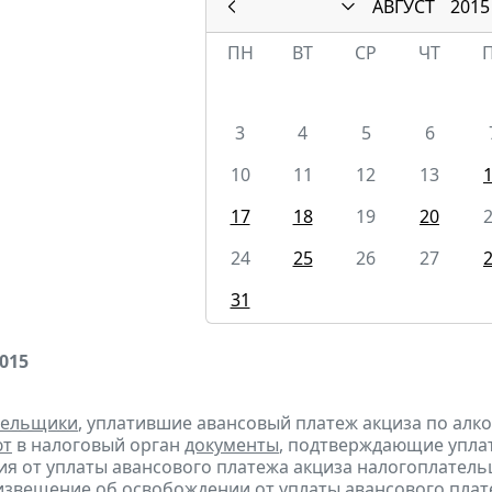
АВГУСТ
2015
ПН
ВТ
СР
ЧТ
3
4
5
6
10
11
12
13
17
18
19
20
24
25
26
27
31
2015
тельщики
, уплатившие авансовый платеж акциза по алк
ют
в налоговый орган
документы
, подтверждающие уплату
я от уплаты авансового платежа акциза налогоплател
извещение
об освобождении от уплаты авансового плат