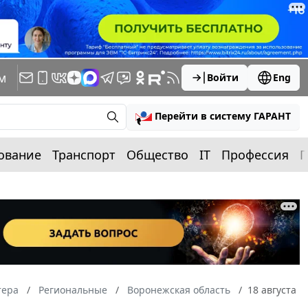
м
Войти
Eng
Перейти в систему ГАРАНТ
ование
Транспорт
Общество
IT
Профессия
П
тера
Региональные
Воронежская область
18 августа