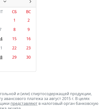
ПТ
СБ
ВС
1
2
7
8
9
14
15
16
21
22
23
28
29
30
огольной и (или) спиртосодержащей продукции,
 авансового платежа за август 2015 г. В целях
ьщики
представляют
в налоговый орган банковскую
ежа акциза