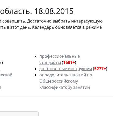
бласть. 18.08.2015
мо совершить. Достаточно выбрать интересующую
ить в этот день. Календарь обновляется в режиме
профессиональные
3)
стандарты
(
1601+
)
ь
должностные инструкции
(
5277+
)
ческой
определитель занятий по
Общероссийскому
а
классификатору занятий