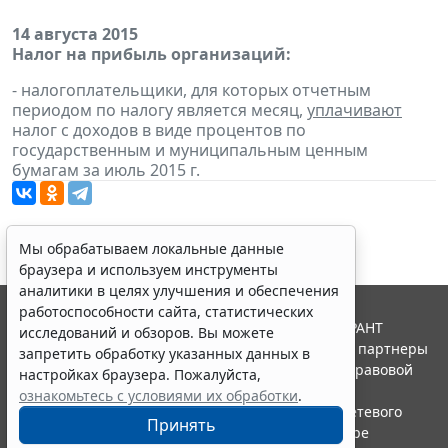
14 августа 2015
Налог на прибыль организаций:
- налогоплательщики, для которых отчетным
периодом по налогу является месяц,
уплачивают
налог с доходов в виде процентов по
государственным и муниципальным ценным
бумагам за июль 2015 г.
Мы обрабатываем локальные данные
браузера и используем инструменты
аналитики в целях улучшения и обеспечения
работоспособности сайта, статистических
© ООО "НПП "ГАРАНТ-СЕРВИС", 2026. Система ГАРАНТ
исследований и обзоров. Вы можете
выпускается с 1990 года. Компания "Гарант" и ее партнеры
запретить обработку указанных данных в
являются участниками Российской ассоциации правовой
настройках браузера. Пожалуйста,
информации ГАРАНТ.
ознакомьтесь с условиями их обработки
.
Портал ГАРАНТ.РУ зарегистрирован в качестве сетевого
Принять
издания Федеральной службой по надзору в сфере