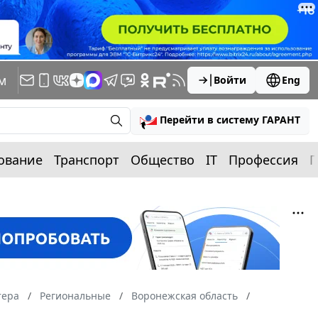
м
Войти
Eng
Перейти в систему ГАРАНТ
ование
Транспорт
Общество
IT
Профессия
П
тера
Региональные
Воронежская область