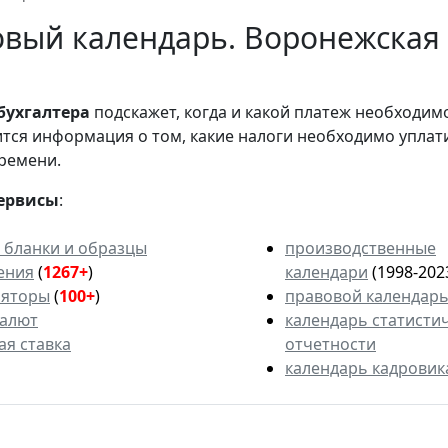
вый календарь. Воронежская 
бухгалтера
подскажет, когда и какой платеж необходи
вится информация о том, какие налоги необходимо уплат
ремени.
ервисы
:
 бланки и образцы
производственные
ения
(
1267+
)
календари
(1998-202
ляторы
(
100+
)
правовой календар
валют
календарь статисти
ая ставка
отчетности
календарь кадровик