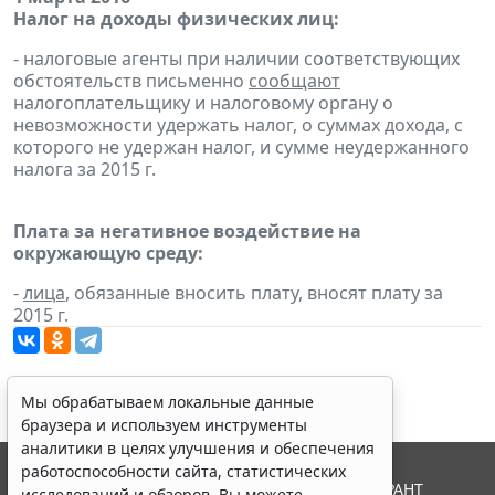
Налог на доходы физических лиц:
- налоговые агенты при наличии соответствующих
обстоятельств письменно
сообщают
налогоплательщику и налоговому органу о
невозможности удержать налог, о суммах дохода, с
которого не удержан налог, и сумме неудержанного
налога за 2015 г.
Плата за негативное воздействие на
окружающую среду:
-
лица
, обязанные вносить плату, вносят плату за
2015 г.
Мы обрабатываем локальные данные
браузера и используем инструменты
аналитики в целях улучшения и обеспечения
работоспособности сайта, статистических
© ООО "НПП "ГАРАНТ-СЕРВИС", 2026. Система ГАРАНТ
исследований и обзоров. Вы можете