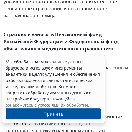
уплаченных страховых взносах на обязательное
пенсионное страхование и страховом стаже
застрахованного лица
Страховые взносы в Пенсионный фонд
Российской Федерации и Федеральный фонд
обязательного медицинского страхования:
- главы крестьянских фермерских хозяйств
Мы обрабатываем локальные данные
представляют
расчет
по начисленным и уплаченным
браузера и используем инструменты
аналитики в целях улучшения и обеспечения
страховым взносам за 2015 г.
работоспособности сайта, статистических
исследований и обзоров. Вы можете
запретить обработку указанных данных в
1 марта 2016
настройках браузера. Пожалуйста,
Налог на доходы физических лиц:
ознакомьтесь с условиями их обработки
.
Принять
- налоговые агенты при наличии соответствующих
обстоятельств письменно
сообщают
налогоплательщику и налоговому органу о