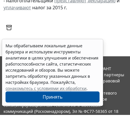
- налогоплательщики
представляют
декларацию
и
уплачивают
налог за 2015 г.
Мы обрабатываем локальные данные
браузера и используем инструменты
аналитики в целях улучшения и обеспечения
работоспособности сайта, статистических
© ООО "НПП "ГАРАНТ-СЕРВИС", 2026. Система ГАРАНТ
исследований и обзоров. Вы можете
выпускается с 1990 года. Компания "Гарант" и ее партнеры
запретить обработку указанных данных в
являются участниками Российской ассоциации правовой
настройках браузера. Пожалуйста,
информации ГАРАНТ.
ознакомьтесь с условиями их обработки
.
Портал ГАРАНТ.РУ зарегистрирован в качестве сетевого
Принять
издания Федеральной службой по надзору в сфере
связи,информационных технологий и массовых
коммуникаций (Роскомнадзором), Эл № ФС77-58365 от 18
июня 2014 года.
16+