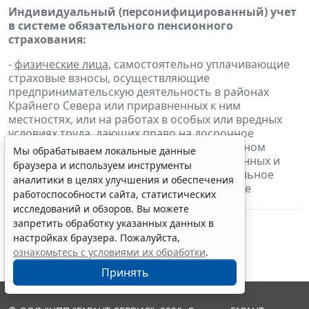
Индивидуальный (персонифицированный) учет
в системе обязательного пенсионного
страхования:
-
физические лица
, самостоятельно уплачивающие
страховые взносы, осуществляющие
предпринимательскую деятельность в районах
Крайнего Севера или приравненных к ним
местностях, или на работах в особых или вредных
условиях труда, дающих право на досрочное
назначение трудовой пенсии, в добровольном
Мы обрабатываем локальные данные
порядке
представляют
сведения о начисленных и
браузера и используем инструменты
уплаченных страховых взносах на обязательное
аналитики в целях улучшения и обеспечения
пенсионное страхование и страховом стаже
работоспособности сайта, статистических
застрахованного лица
исследований и обзоров. Вы можете
запретить обработку указанных данных в
настройках браузера. Пожалуйста,
ознакомьтесь с условиями их обработки
.
Принять