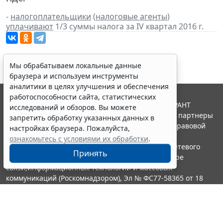
-
налогоплательщики
(
налоговые агенты
)
уплачивают
1/3 суммы налога за IV квартал 2016 г.
Мы обрабатываем локальные данные
браузера и используем инструменты
аналитики в целях улучшения и обеспечения
работоспособности сайта, статистических
© ООО "НПП "ГАРАНТ-СЕРВИС", 2026. Система ГАРАНТ
исследований и обзоров. Вы можете
выпускается с 1990 года. Компания "Гарант" и ее партнеры
запретить обработку указанных данных в
являются участниками Российской ассоциации правовой
настройках браузера. Пожалуйста,
информации ГАРАНТ.
ознакомьтесь с условиями их обработки
.
Портал ГАРАНТ.РУ зарегистрирован в качестве сетевого
Принять
издания Федеральной службой по надзору в сфере
связи,информационных технологий и массовых
коммуникаций (Роскомнадзором), Эл № ФС77-58365 от 18
июня 2014 года.
16+
Контакты
8-800-200-88-88