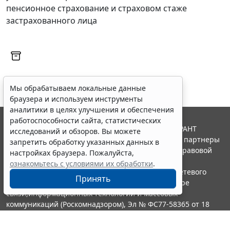
пенсионное страхование и страховом стаже
застрахованного лица
Мы обрабатываем локальные данные
браузера и используем инструменты
аналитики в целях улучшения и обеспечения
работоспособности сайта, статистических
© ООО "НПП "ГАРАНТ-СЕРВИС", 2026. Система ГАРАНТ
исследований и обзоров. Вы можете
выпускается с 1990 года. Компания "Гарант" и ее партнеры
запретить обработку указанных данных в
являются участниками Российской ассоциации правовой
настройках браузера. Пожалуйста,
информации ГАРАНТ.
ознакомьтесь с условиями их обработки
.
Портал ГАРАНТ.РУ зарегистрирован в качестве сетевого
Принять
издания Федеральной службой по надзору в сфере
связи,информационных технологий и массовых
коммуникаций (Роскомнадзором), Эл № ФС77-58365 от 18
июня 2014 года.