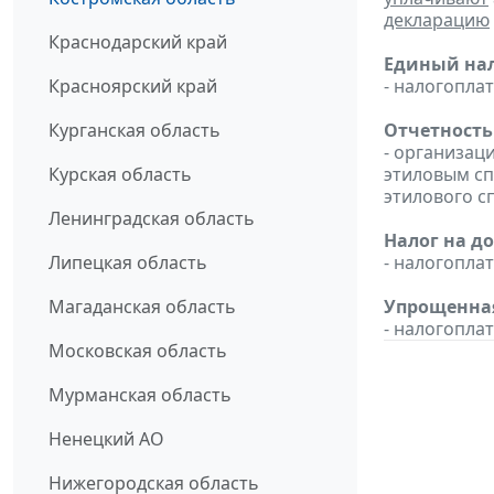
декларацию
Краснодарский край
Единый нал
Красноярский край
- налогопл
Курганская область
Отчетность
- организац
Курская область
этиловым с
этилового с
Ленинградская область
Налог на д
Липецкая область
- налогопл
Магаданская область
Упрощенная
- налогопл
Московская область
Мурманская область
Ненецкий АО
Нижегородская область