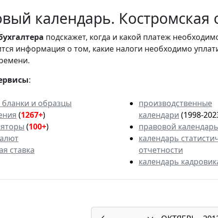
вый календарь. Костромская о
бухгалтера
подскажет, когда и какой платеж необходи
вится информация о том, какие налоги необходимо уплат
ремени.
ервисы
:
 бланки и образцы
производственные
ения
(
1267+
)
календари
(1998-202
ляторы
(
100+
)
правовой календар
валют
календарь статисти
ая ставка
отчетности
календарь кадровик