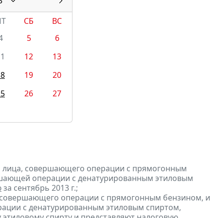
3
ПТ
СБ
ВС
4
5
6
11
12
13
18
19
20
25
26
27
и лица, совершающего операции с прямогонным
ершающей операции с денатурированным этиловым
ю
за сентябрь 2013 г.;
, совершающего операции с прямогонным бензином, и
ерации с денатурированным этиловым спиртом,
 этиловому спирту и
представляют
налоговую