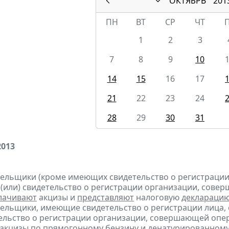
ОКТЯБРЬ
201
ПН
ВТ
СР
ЧТ
1
2
3
7
8
9
10
14
15
16
17
21
22
23
24
28
29
30
31
2013
тельщики (кроме имеющих свидетельство о регистраци
 (или) свидетельство о регистрации организации, сов
лачивают
акцизы и
представляют
налоговую
деклараци
тельщики, имеющие свидетельство о регистрации лица
тельство о регистрации организации, совершающей оп
акцизы по прямогонному бензину и денатурированному