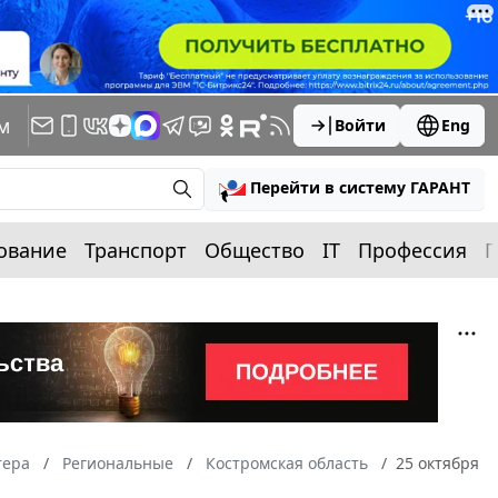
м
Войти
Eng
Перейти в систему ГАРАНТ
ование
Транспорт
Общество
IT
Профессия
П
тера
Региональные
Костромская область
25 октября