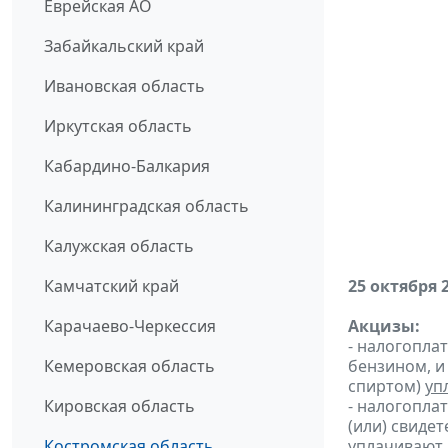
Еврейская АО
Забайкальский край
Ивановская область
Иркутская область
Кабардино-Балкария
Калининградская область
Калужская область
Камчатский край
25 октября 
Карачаево-Черкессия
Акцизы:
- налогопла
Кемеровская область
бензином, и
спиртом)
уп
Кировская область
- налогопла
(или) свиде
Костромская область
уплачивают