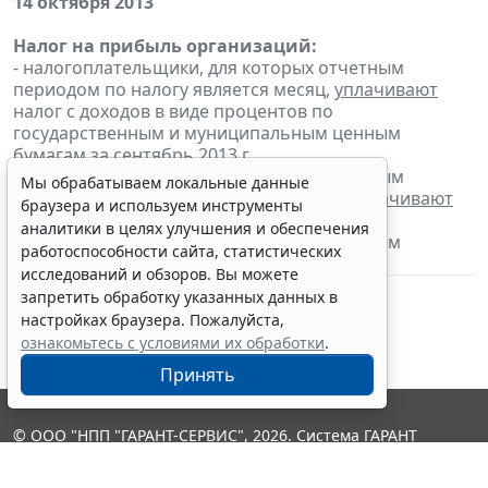
14 октября 2013
Налог на прибыль организаций:
- налогоплательщики, для которых отчетным
периодом по налогу является месяц,
уплачивают
налог с доходов в виде процентов по
государственным и муниципальным ценным
бумагам за сентябрь 2013 г.
- налогоплательщики, для которых отчетным
Мы обрабатываем локальные данные
периодом по налогу является квартал,
уплачивают
браузера и используем инструменты
налог с доходов в виде процентов по
аналитики в целях улучшения и обеспечения
государственным и муниципальным ценным
работоспособности сайта, статистических
бумагам за 9 месяцев 2013 г.;
исследований и обзоров. Вы можете
запретить обработку указанных данных в
настройках браузера. Пожалуйста,
ознакомьтесь с условиями их обработки
.
Принять
© ООО "НПП "ГАРАНТ-СЕРВИС", 2026. Система ГАРАНТ
выпускается с 1990 года. Компания "Гарант" и ее партнеры
являются участниками Российской ассоциации правовой