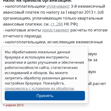
Налог на прибыль организаций:
- налогоплательщики
уплачивают
3-й ежемесячный
авансовый платеж по налогу за I квартал 2013 г. (об
организациях, уплачивающих только квартальные
авансовые платежи, см.
ст. 286
НК РФ);
- налоговые агенты
представляют
расчеты по итогам
отчетного периода;
- налогоплательщики, исчисляющие ежемесячные
авансовые платежи исходя из фактически
Мы обрабатываем локальные данные
полученной прибыли,
представляют
налоговую
браузера и используем инструменты
декларацию
и
уплачивают
авансовый платеж за
аналитики в целях улучшения и обеспечения
февраль 2013 г.
работоспособности сайта, статистических
- налогоплательщики
представляют
налоговую
исследований и обзоров. Вы можете
декларацию
и
уплачивают
налог за 2012 г.;
запретить обработку указанных данных в
- налоговые агенты
представляют
налоговый расчет
настройках браузера. Пожалуйста,
ознакомьтесь с условиями их обработки
.
за 2012 г.;
Принять
1 апреля 2013