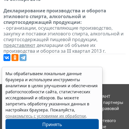
Декларирование производства и оборота
этилового спирта, алкогольной и
спиртосодержащей продукции:
- организации, осуществляющие производство,
закупку и поставки этилового спирта, алкогольной и
спиртосодержащей пищевой продукции,
представляют
декларации об объеме их
производства и оборота за III квартал 2013 г.
Мы обрабатываем локальные данные
браузера и используем инструменты
аналитики в целях улучшения и обеспечения
работоспособности сайта, статистических
© ООО "НПП "ГАРАНТ-СЕРВИС", 2026. Система ГАРАНТ
исследований и обзоров. Вы можете
выпускается с 1990 года. Компания "Гарант" и ее партнеры
запретить обработку указанных данных в
являются участниками Российской ассоциации правовой
настройках браузера. Пожалуйста,
информации ГАРАНТ.
ознакомьтесь с условиями их обработки
.
Портал ГАРАНТ.РУ зарегистрирован в качестве сетевого
Принять
издания Федеральной службой по надзору в сфере