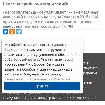
Налог на прибыль организаций:
- налогоплательщики
уплачивают
1-й ежемесячный
авансовый платеж по налогу за I квартал 2016 г. (об
организациях, уплачивающих только квартальные
авансовые платежи, см.
ст. 286
НК РФ)
Мы обрабатываем локальные данные
браузера и используем инструменты
аналитики в целях улучшения и обеспечения
работоспособности сайта, статистических
© ООО "НПП "ГАРАНТ-СЕРВИС", 2026. Система ГАРАНТ
исследований и обзоров. Вы можете
выпускается с 1990 года. Компания "Гарант" и ее партнеры
запретить обработку указанных данных в
являются участниками Российской ассоциации правовой
настройках браузера. Пожалуйста,
информации ГАРАНТ.
ознакомьтесь с условиями их обработки
.
Портал ГАРАНТ.РУ зарегистрирован в качестве сетевого
Принять
издания Федеральной службой по надзору в сфере
связи,информационных технологий и массовых
коммуникаций (Роскомнадзором), Эл № ФС77-58365 от 18
июня 2014 года.