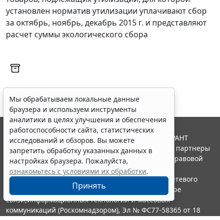
установлен норматив утилизации уплачивают сбор
за октябрь, ноябрь, декабрь 2015 г. и представляют
расчет суммы экологического сбора
Мы обрабатываем локальные данные
браузера и используем инструменты
аналитики в целях улучшения и обеспечения
работоспособности сайта, статистических
© ООО "НПП "ГАРАНТ-СЕРВИС", 2026. Система ГАРАНТ
исследований и обзоров. Вы можете
выпускается с 1990 года. Компания "Гарант" и ее партнеры
запретить обработку указанных данных в
являются участниками Российской ассоциации правовой
настройках браузера. Пожалуйста,
информации ГАРАНТ.
ознакомьтесь с условиями их обработки
.
Портал ГАРАНТ.РУ зарегистрирован в качестве сетевого
Принять
издания Федеральной службой по надзору в сфере
связи,информационных технологий и массовых
коммуникаций (Роскомнадзором), Эл № ФС77-58365 от 18