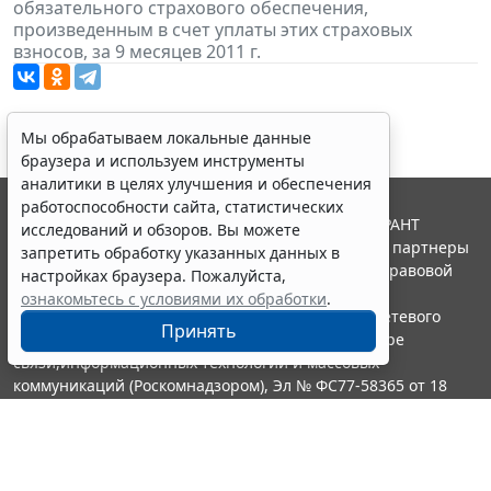
обязательного страхового обеспечения,
произведенным в счет уплаты этих страховых
взносов, за 9 месяцев 2011 г.
Мы обрабатываем локальные данные
браузера и используем инструменты
аналитики в целях улучшения и обеспечения
работоспособности сайта, статистических
© ООО "НПП "ГАРАНТ-СЕРВИС", 2026. Система ГАРАНТ
исследований и обзоров. Вы можете
выпускается с 1990 года. Компания "Гарант" и ее партнеры
запретить обработку указанных данных в
являются участниками Российской ассоциации правовой
настройках браузера. Пожалуйста,
информации ГАРАНТ.
ознакомьтесь с условиями их обработки
.
Портал ГАРАНТ.РУ зарегистрирован в качестве сетевого
Принять
издания Федеральной службой по надзору в сфере
связи,информационных технологий и массовых
коммуникаций (Роскомнадзором), Эл № ФС77-58365 от 18
июня 2014 года.
16+
Контакты
8-800-200-88-88