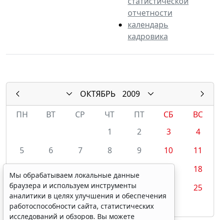
статистической
отчетности
календарь
кадровика
ОКТЯБРЬ
2009
ПН
ВТ
СР
ЧТ
ПТ
СБ
ВС
1
2
3
4
5
6
7
8
9
10
11
12
13
14
15
16
17
18
Мы обрабатываем локальные данные
браузера и используем инструменты
19
20
21
22
23
24
25
аналитики в целях улучшения и обеспечения
26
27
28
29
30
31
работоспособности сайта, статистических
исследований и обзоров. Вы можете