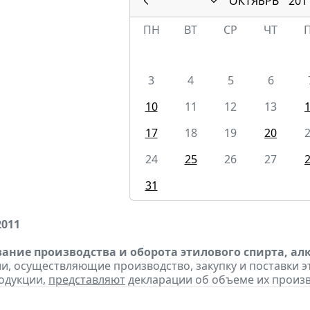
ОКТЯБРЬ
201
ПН
ВТ
СР
ЧТ
3
4
5
6
10
11
12
13
17
18
19
20
24
25
26
27
31
2011
ание производства и оборота этилового спирта, а
ии, осуществляющие производство, закупку и поставки 
одукции,
представляют
декларации об объеме их производ