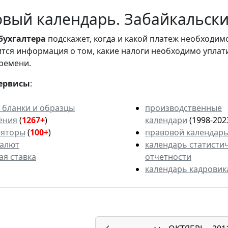
вый календарь. Забайкальский
бухгалтера
подскажет, когда и какой платеж необходи
вится информация о том, какие налоги необходимо уплат
ремени.
ервисы
:
 бланки и образцы
производственные
ения
(
1267+
)
календари
(1998-202
ляторы
(
100+
)
правовой календар
валют
календарь статисти
ая ставка
отчетности
календарь кадровик