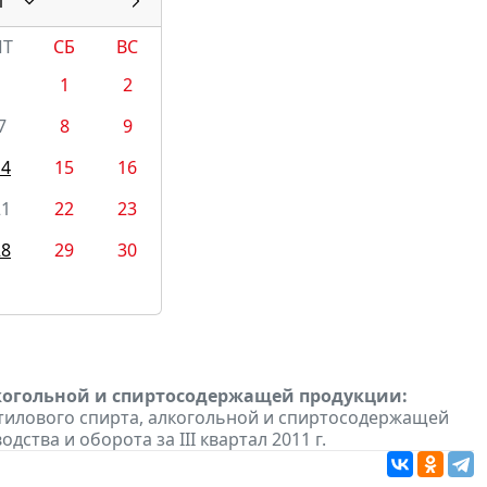
1
ПТ
СБ
ВС
1
2
7
8
9
14
15
16
21
22
23
28
29
30
лкогольной и спиртосодержащей продукции:
этилового спирта, алкогольной и спиртосодержащей
ства и оборота за III квартал 2011 г.