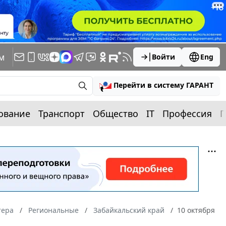
м
Войти
Eng
Перейти в систему ГАРАНТ
ование
Транспорт
Общество
IT
Профессия
П
тера
Региональные
Забайкальский край
10 октября