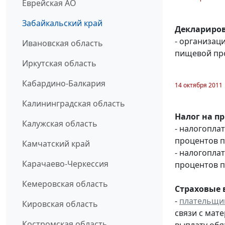
Еврейская АО
Забайкальский край
Деклариров
- организац
Ивановская область
пищевой пр
Иркутская область
Кабардино-Балкария
14 октября 2011
Калининградская область
Налог на п
Калужская область
- налогопла
процентов п
Камчатский край
- налогопла
Карачаево-Черкессия
процентов п
Кемеровская область
Страховые 
-
плательщик
Кировская область
связи с мат
Костромская область
выплату обя