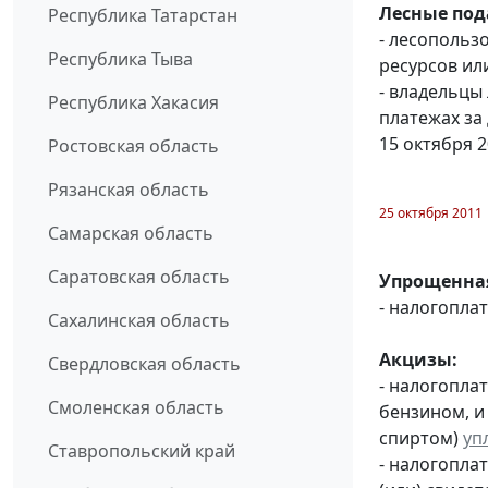
Лесные под
Республика Татарстан
- лесопольз
Республика Тыва
ресурсов или
- владельцы
Республика Хакасия
платежах за
15 октября 
Ростовская область
Рязанская область
25 октября 2011
Самарская область
Саратовская область
Упрощенная
- налогопл
Сахалинская область
Акцизы:
Свердловская область
- налогопла
Смоленская область
бензином, и
спиртом)
уп
Ставропольский край
- налогопла