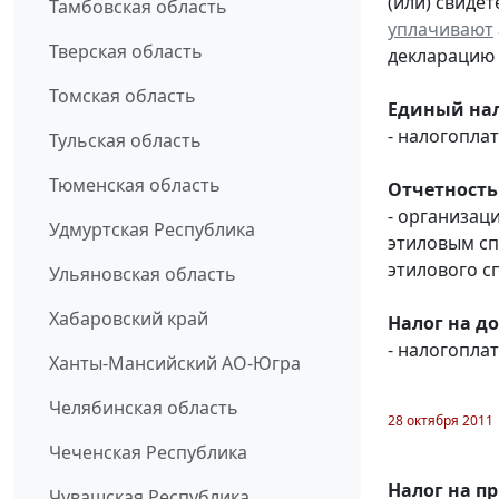
(или) свиде
Тамбовская область
уплачивают
Тверская область
декларацию 
Томская область
Единый нал
- налогопл
Тульская область
Тюменская область
Отчетность
- организац
Удмуртская Республика
этиловым с
этилового с
Ульяновская область
Хабаровский край
Налог на д
- налогопл
Ханты-Мансийский АО-Югра
Челябинская область
28 октября 2011
Чеченская Республика
Налог на п
Чувашская Республика