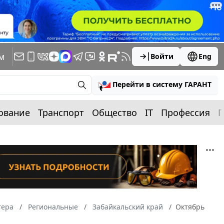
м
Войти
Eng
Перейти в систему ГАРАНТ
ование
Транспорт
Общество
IT
Профессия
П
тера
Региональные
Забайкальский край
Октябрь