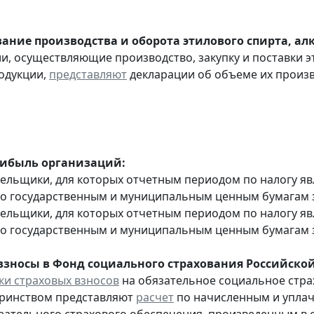
ание производства и оборота этилового спирта, а
ии, осуществляющие производство, закупку и поставки 
одукции,
представляют
декларации об объеме их производ
рибыль организаций:
тельщики, для которых отчетным периодом по налогу яв
о государственным и муниципальным ценным бумагам за 
тельщики, для которых отчетным периодом по налогу яв
о государственным и муниципальным ценным бумагам за
взносы в Фонд социального страхования Российско
и страховых взносов
на обязательное социальное стра
еринством представляют
расчет
по начисленным и уплач
зательного страхового обеспечения, произведенным в сч