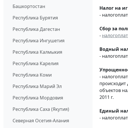
Башкортостан
Налог на и
- налогопл
Республика Бурятия
Сбор за по
Республика Дагестан
-
налогопла
Республика Ингушетия
Водный нал
Республика Калмыкия
- налогопл
Республика Карелия
Упрощенное
Республика Коми
- налогопла
происходит 
Республика Марий Эл
объектов н
2011 г.
Республика Мордовия
Республика Саха (Якутия)
Единый нал
- налогопл
Северная Осетия-Алания