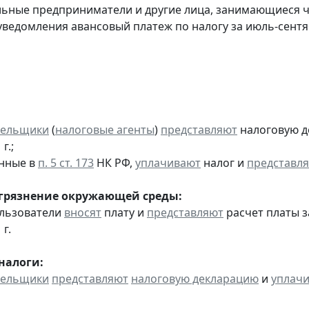
льные предприниматели и другие лица, занимающиеся 
уведомления авансовый платеж по налогу за июль-сентяб
тельщики
(
налоговые агенты
)
представляют
налоговую д
г.;
анные в
п. 5 ст. 173
НК РФ,
уплачивают
налог и
представл
агрязнение окружающей среды:
ользователи
вносят
плату и
представляют
расчет платы з
 г.
налоги:
тельщики
представляют
налоговую декларацию
и
уплач