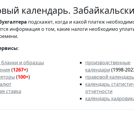
вый календарь. Забайкальски
бухгалтера
подскажет, когда и какой платеж необходи
вится информация о том, какие налоги необходимо уплат
ремени.
ервисы
:
 бланки и образцы
производственные
ения
(
1267+
)
календари
(1998-202
ляторы
(
100+
)
правовой календар
валют
календарь статисти
ая ставка
отчетности
календарь кадровик