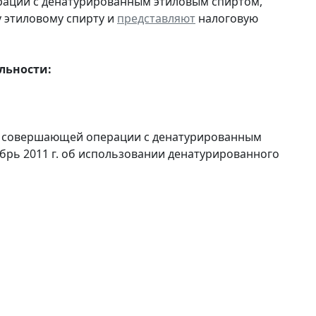
ерации с денатурированным этиловым спиртом,
 этиловому спирту и
представляют
налоговую
льности:
и, совершающей операции с денатурированным
ябрь 2011 г. об использовании денатурированного