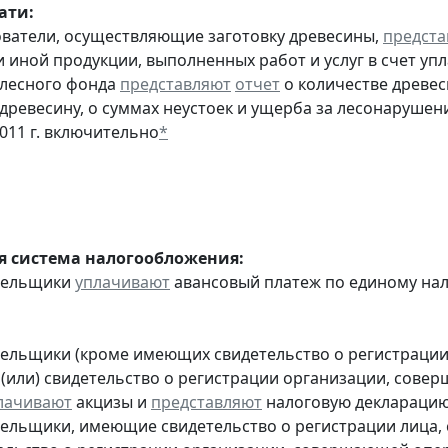
ати:
ователи, осуществляющие заготовку древесины,
предста
 иной продукции, выполненных работ и услуг в счет упл
 лесного фонда
представляют
отчет
о количестве древес
 древесину, о суммах неустоек и ущерба за лесонарушен
2011 г. включительно
*
 система налогообложения:
ательщики
уплачивают
авансовый платеж по единому налог
тельщики (кроме имеющих свидетельство о регистраци
 (или) свидетельство о регистрации организации, сов
лачивают
акцизы и
представляют
налоговую декларацию з
тельщики, имеющие свидетельство о регистрации лица