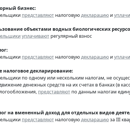
горный бизнес:
ательщики
представляют
налоговую
декларацию
и
уплач
льзование объектами водных биологических ресурсо
тельщики
уплачивают
регулярный взнос
ог:
ательщики
представляют
налоговую
декларацию
и
уплач
 налоговое декларирование:
тельщики по одному или нескольким налогам, не осуще
движение денежных средств на их счетах в банках (в ка
алогообложения,
представляют
по данным налогам един
ог на вмененный доход для отдельных видов деяте
ательщики
представляют
налоговую
декларацию
за III ква