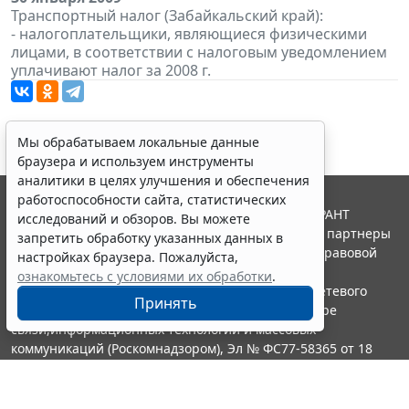
Транспортный налог (Забайкальский край):
- налогоплательщики, являющиеся физическими
лицами, в соответствии с налоговым уведомлением
уплачивают налог за 2008 г.
Мы обрабатываем локальные данные
браузера и используем инструменты
аналитики в целях улучшения и обеспечения
работоспособности сайта, статистических
© ООО "НПП "ГАРАНТ-СЕРВИС", 2026. Система ГАРАНТ
исследований и обзоров. Вы можете
выпускается с 1990 года. Компания "Гарант" и ее партнеры
запретить обработку указанных данных в
являются участниками Российской ассоциации правовой
настройках браузера. Пожалуйста,
информации ГАРАНТ.
ознакомьтесь с условиями их обработки
.
Портал ГАРАНТ.РУ зарегистрирован в качестве сетевого
Принять
издания Федеральной службой по надзору в сфере
связи,информационных технологий и массовых
коммуникаций (Роскомнадзором), Эл № ФС77-58365 от 18
июня 2014 года.
16+