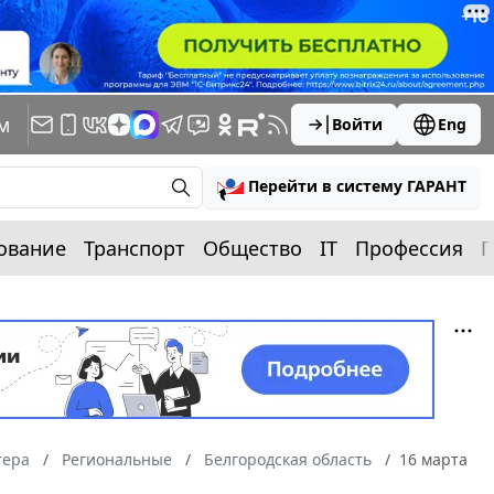
м
Войти
Eng
Перейти в систему ГАРАНТ
ование
Транспорт
Общество
IT
Профессия
П
тера
Региональные
Белгородская область
16 марта