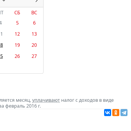
ПТ
СБ
ВС
4
5
6
11
12
13
18
19
20
25
26
27
ляется месяц,
уплачивают
налог с доходов в виде
 февраль 2016 г.