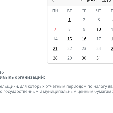
МАРТ
2016
ПН
ВТ
СР
ЧТ
1
2
3
7
8
9
10
14
15
16
17
21
22
23
24
28
29
30
31
16
рибыль организаций:
тельщики, для которых отчетным периодом по налогу яв
о государственным и муниципальным ценным бумагам за