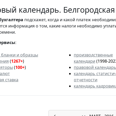
вый календарь. Белгородская 
бухгалтера
подскажет, когда и какой платеж необходи
вится информация о том, какие налоги необходимо уплат
ремени.
ервисы
:
 бланки и образцы
производственные
ения
(
1267+
)
календари
(1998-202
ляторы
(
100+
)
правовой календар
валют
календарь статисти
ая ставка
отчетности
календарь кадровик