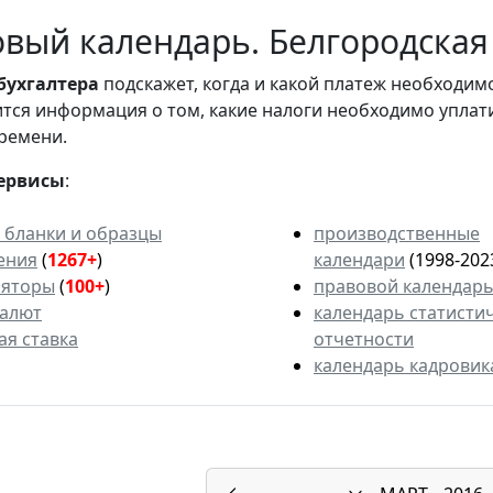
вый календарь. Белгородская 
бухгалтера
подскажет, когда и какой платеж необходи
вится информация о том, какие налоги необходимо уплат
ремени.
ервисы
:
 бланки и образцы
производственные
ения
(
1267+
)
календари
(1998-202
ляторы
(
100+
)
правовой календар
валют
календарь статисти
ая ставка
отчетности
календарь кадровик