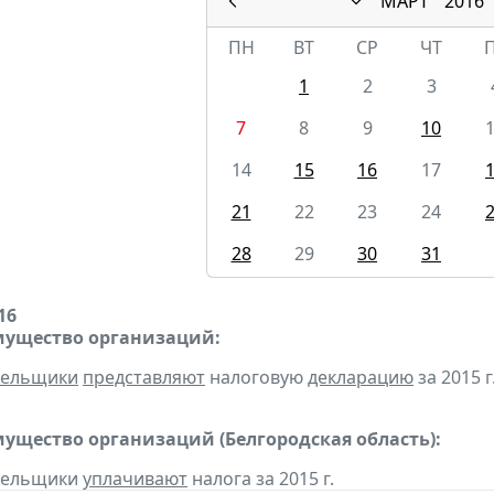
МАРТ
2016
ПН
ВТ
СР
ЧТ
1
2
3
7
8
9
10
14
15
16
17
21
22
23
24
28
29
30
31
16
мущество организаций:
тельщики
представляют
налоговую
декларацию
за 2015 г
мущество организаций (Белгородская область):
ательщики
уплачивают
налога за 2015 г.