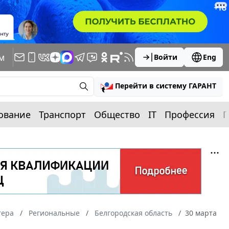
м
Войти
Eng
Перейти в систему ГАРАНТ
ование
Транспорт
Общество
IT
Профессия
П
тера
Региональные
Белгородская область
30 марта