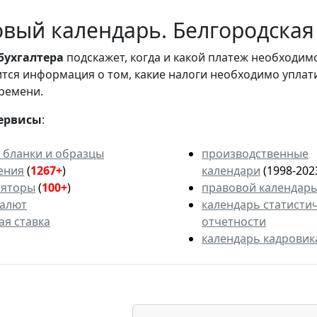
вый календарь. Белгородская 
бухгалтера
подскажет, когда и какой платеж необходи
вится информация о том, какие налоги необходимо уплат
ремени.
ервисы
:
 бланки и образцы
производственные
ения
(
1267+
)
календари
(1998-202
ляторы
(
100+
)
правовой календар
валют
календарь статисти
ая ставка
отчетности
календарь кадровик