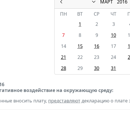
МАРТ
2016
ПН
ВТ
СР
ЧТ
1
2
3
7
8
9
10
14
15
16
17
21
22
23
24
28
29
30
31
16
егативное воздействие на окружающую среду:
анные вносить плату,
представляют
декларацию о плате 