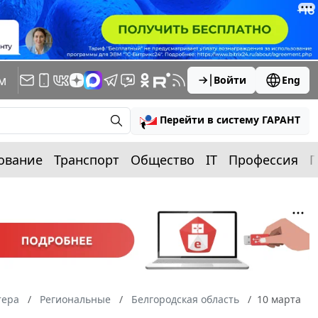
м
Войти
Eng
Перейти в систему ГАРАНТ
ование
Транспорт
Общество
IT
Профессия
П
тера
Региональные
Белгородская область
10 марта