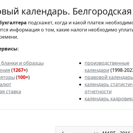
вый календарь. Белгородская 
бухгалтера
подскажет, когда и какой платеж необходи
вится информация о том, какие налоги необходимо уплат
ремени.
ервисы
:
 бланки и образцы
производственные
ения
(
1267+
)
календари
(1998-202
ляторы
(
100+
)
правовой календар
валют
календарь статисти
ая ставка
отчетности
календарь кадровик