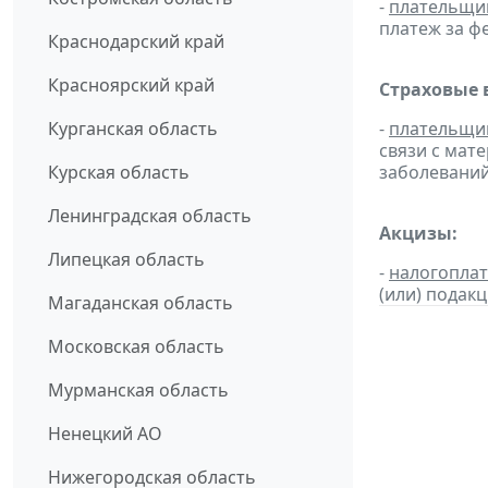
-
плательщи
платеж за фе
Краснодарский край
Красноярский край
Страховые 
Курганская область
-
плательщи
связи с мат
Курская область
заболеваний
Ленинградская область
Акцизы:
Липецкая область
-
налогопла
(или) подак
Магаданская область
Московская область
Мурманская область
Ненецкий АО
Нижегородская область