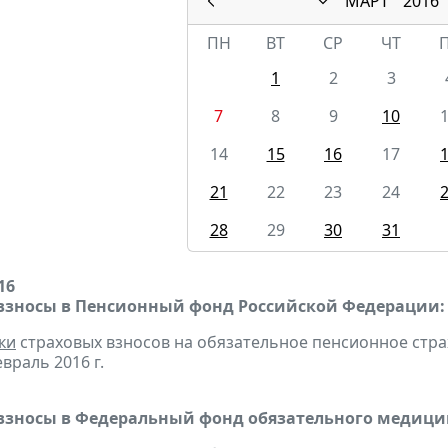
МАРТ
2016
ПН
ВТ
СР
ЧТ
1
2
3
7
8
9
10
14
15
16
17
21
22
23
24
28
29
30
31
16
взносы в Пенсионный фонд Российской Федерации:
ки
страховых взносов на обязательное пенсионное стр
враль 2016 г.
взносы в Федеральный фонд обязательного медицин