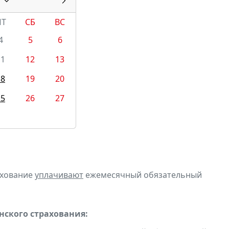
ПТ
СБ
ВС
4
5
6
11
12
13
18
19
20
25
26
27
ахование
уплачивают
ежемесячный обязательный
ского страхования: