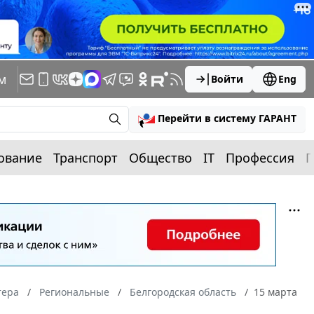
м
Войти
Eng
Перейти в систему ГАРАНТ
ование
Транспорт
Общество
IT
Профессия
П
тера
Региональные
Белгородская область
15 марта