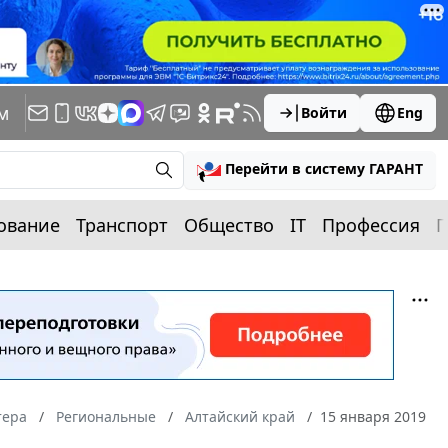
м
Войти
Eng
Перейти в систему ГАРАНТ
ование
Транспорт
Общество
IT
Профессия
П
тера
Региональные
Алтайский край
15 января 2019