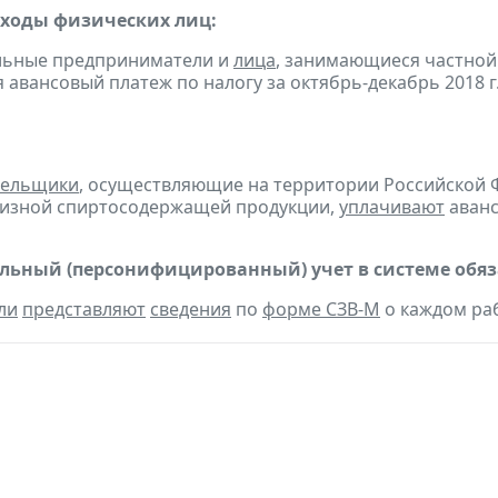
оходы физических лиц:
альные предприниматели и
лица
, занимающиеся частной
 авансовый платеж по налогу за октябрь-декабрь 2018 г
тельщики
, осуществляющие на территории Российской 
цизной спиртосодержащей продукции,
уплачивают
аванс
ьный (персонифицированный) учет в системе обяза
ли
представляют
сведения
по
форме СЗВ-М
о каждом раб