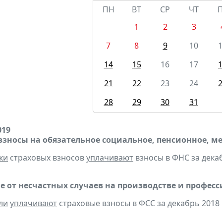
ПН
ВТ
СР
ЧТ
1
2
3
7
8
9
10
14
15
16
17
21
22
23
24
28
29
30
31
019
взносы на обязательное социальное, пенсионное, м
ки
страховых взносов
уплачивают
взносы в ФНС за декаб
е от несчастных случаев на производстве и профес
ли
уплачивают
страховые взносы в ФСС за декабрь 2018 