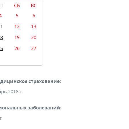
ПТ
СБ
ВС
4
5
6
11
12
13
18
19
20
25
26
27
едицинское страхование:
рь 2018 г.
сиональных заболеваний:
г.