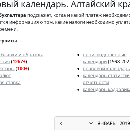
вый календарь. Алтайский кра
бухгалтера
подскажет, когда и какой платеж необходи
вится информация о том, какие налоги необходимо уплат
ремени.
ервисы
:
 бланки и образцы
производственные
ения
(
1267+
)
календари
(1998-202
ляторы
(
100+
)
правовой календар
валют
календарь статисти
ая ставка
отчетности
календарь кадровик
ЯНВАРЬ
2019