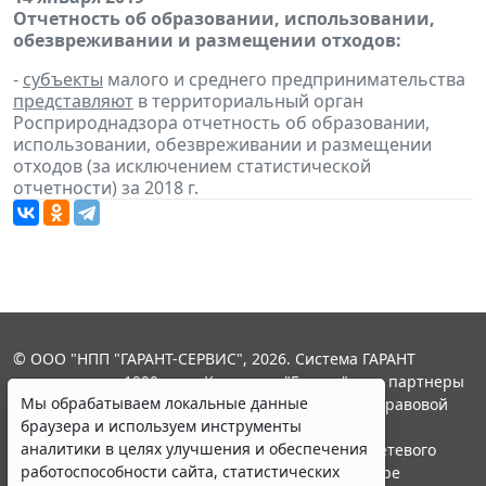
Отчетность об образовании, использовании,
обезвреживании и размещении отходов:
-
субъекты
малого и среднего предпринимательства
представляют
в территориальный орган
Росприроднадзора отчетность об образовании,
использовании, обезвреживании и размещении
отходов (за исключением статистической
отчетности) за 2018 г.
© ООО "НПП "ГАРАНТ-СЕРВИС", 2026. Система ГАРАНТ
выпускается с 1990 года. Компания "Гарант" и ее партнеры
Мы обрабатываем локальные данные
являются участниками Российской ассоциации правовой
браузера и используем инструменты
информации ГАРАНТ.
аналитики в целях улучшения и обеспечения
Портал ГАРАНТ.РУ зарегистрирован в качестве сетевого
работоспособности сайта, статистических
издания Федеральной службой по надзору в сфере