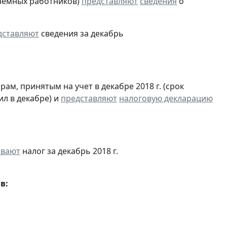
аемных работников)
представляют
сведения
о
дставляют
сведения за декабрь
м, принятым на учет в декабре 2018 г. (срок
ил в декабре) и
представляют
налоговую декларацию
ивают
налог за декабрь 2018 г.
в: