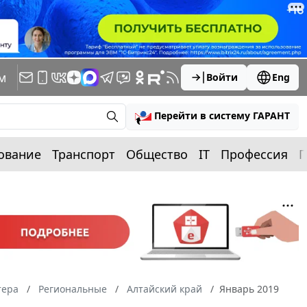
м
Войти
Eng
Перейти в систему ГАРАНТ
ование
Транспорт
Общество
IT
Профессия
П
тера
Региональные
Алтайский край
Январь 2019