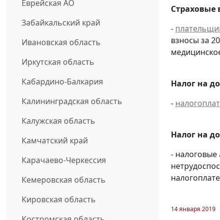
Еврейская АО
Страховые 
Забайкальский край
-
плательщи
взносы за 2
Ивановская область
медицинское
Иркутская область
Кабардино-Балкария
Налог на д
Калининградская область
-
налогопла
Калужская область
Налог на д
Камчатский край
- налоговые
Карачаево-Черкессия
нетрудоспос
налогоплате
Кемеровская область
Кировская область
14 января 2019
Костромская область