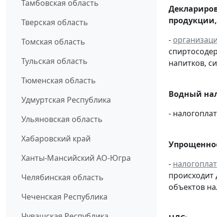
Тамбовская область
Деклариров
продукции,
Тверская область
-
организац
Томская область
спиртосоде
Тульская область
напитков, си
Тюменская область
Водный нал
Удмуртская Республика
- налогопл
Ульяновская область
Хабаровский край
Упрощенное
Ханты-Мансийский АО-Югра
-
налогопла
происходит 
Челябинская область
объектов н
Чеченская Республика
Чувашская Республика