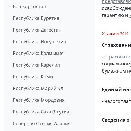
представля
Башкортостан
освобождени
гарантию и
Республика Бурятия
Республика Дагестан
21 января 2019
Республика Ингушетия
Страховани
Республика Калмыкия
-
страховате
социальному
Республика Карелия
бумажном н
Республика Коми
Республика Марий Эл
Единый нал
Республика Мордовия
- налогопл
Республика Саха (Якутия)
Сведения о
Северная Осетия-Алания