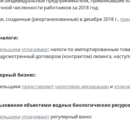
ии (индивидуальные предприниматели, привлекавшие н
чной численности работников за 2018 год;
и, созданные (реорганизованные) в декабре 2018 г.,
пре
налоги:
тельщики
уплачивают
налоги по импортированным товара
едусмотренный договором (контрактом) лизинга, наступ
горный бизнес:
ательщики
представляют
налоговую декларацию
и
уплач
льзование объектами водных биологических ресурсо
тельщики
уплачивают
регулярный взнос