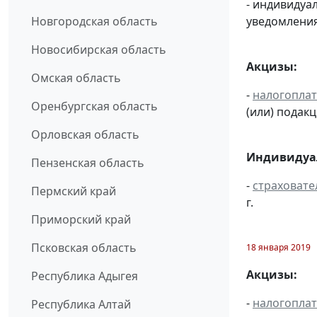
- индивиду
уведомления
Новгородская область
Новосибирская область
Акцизы:
Омская область
-
налогопла
Оренбургская область
(или) подак
Орловская область
Индивидуал
Пензенская область
-
страховате
Пермский край
г.
Приморский край
Псковская область
18 января 2019
Акцизы:
Республика Адыгея
-
налогопла
Республика Алтай