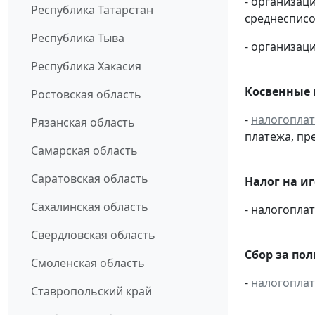
- организац
Республика Татарстан
среднесписо
Республика Тыва
- организаци
Республика Хакасия
Косвенные 
Ростовская область
-
налогопла
Рязанская область
платежа, пр
Самарская область
Саратовская область
Налог на и
Сахалинская область
- налогопл
Свердловская область
Сбор за по
Смоленская область
-
налогопла
Ставропольский край