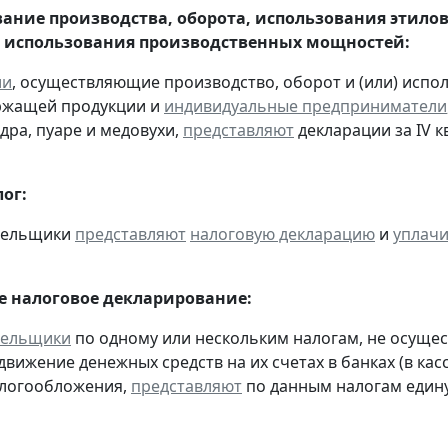
ание производства, оборота, использования этило
 использования производственных мощностей:
ии
, осуществляющие производство, оборот и (или) испо
ржащей продукции и
индивидуальные предприниматели
дра, пуаре и медовухи,
представляют
декларации за IV кв
ог:
ательщики
представляют
налоговую декларацию
и
уплач
 налоговое декларирование:
тельщики
по одному или нескольким налогам, не осуще
движение денежных средств на их счетах в банках (в ка
алогообложения,
представляют
по данным налогам един