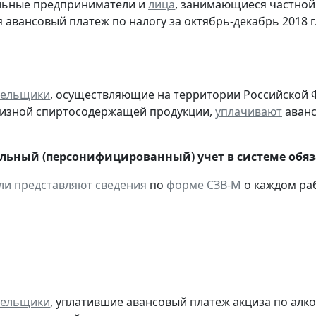
альные предприниматели и
лица
, занимающиеся частной
 авансовый платеж по налогу за октябрь-декабрь 2018 г
тельщики
, осуществляющие на территории Российской 
цизной спиртосодержащей продукции,
уплачивают
аванс
ьный (персонифицированный) учет в системе обяза
ли
представляют
сведения
по
форме СЗВ-М
о каждом раб
тельщики
, уплатившие авансовый платеж акциза по алк