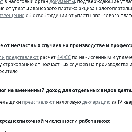
ют
в налоговый орган
документы
, подтверждающие уплату
я от уплаты авансового платежа акциза налогоплател
извещение
об освобождении от уплаты авансового плат
е от несчастных случаев на производстве и профес
ли
представляют
расчет
4-ФСС
по начисленным и уплач
 страхованию от несчастных случаев на производстве и
осителе
ог на вмененный доход для отдельных видов деяте
ательщики
представляют
налоговую
декларацию
за IV ква
 среднесписочной численности работников: