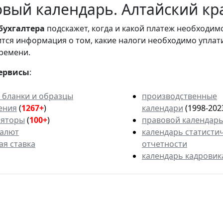
вый календарь. Алтайский кр
бухгалтера
подскажет, когда и какой платеж необходи
вится информация о том, какие налоги необходимо уплат
ремени.
ервисы
:
 бланки и образцы
производственные
ения
(
1267+
)
календари
(1998-202
ляторы
(
100+
)
правовой календар
валют
календарь статисти
ая ставка
отчетности
календарь кадровик