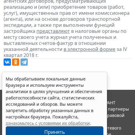
агентских договоров, предусматривающих
реализацию и (или) приобретение товаров (работ,
услуг), имущественных прав от имени комиссионера
(агента), или на основе договоров транспортной
экспедиции, а также при выполнении функций
застройщика
представляют
в налоговые органы по
месту своего учета журнал учета полученных и
выставленных счетов-фактур в отношении
указанной деятельности
в электронной форме
за lV
квартал 2018 г.
Мы обрабатываем локальные данные
браузера и используем инструменты
аналитики в целях улучшения и обеспечения
работоспособности сайта, статистических
© ООО "НПП "ГАРАНТ-СЕРВИС", 2026. Система ГАРАНТ
исследований и обзоров. Вы можете
выпускается с 1990 года. Компания "Гарант" и ее партнеры
запретить обработку указанных данных в
являются участниками Российской ассоциации правовой
настройках браузера. Пожалуйста,
информации ГАРАНТ.
ознакомьтесь с условиями их обработки
.
Портал ГАРАНТ.РУ зарегистрирован в качестве сетевого
Принять
издания Федеральной службой по надзору в сфере